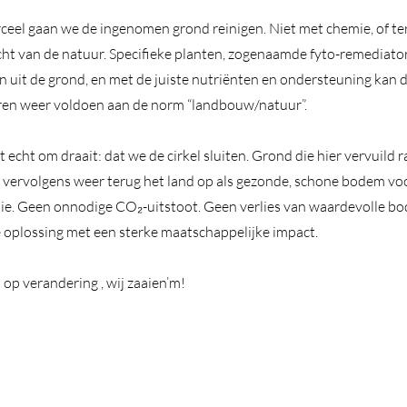
ceel gaan we de ingenomen grond reinigen. Niet met chemie, of te
ht van de natuur. Specifieke planten, zogenaamde fyto-remediator
n uit de grond, en met de juiste nutriënten en ondersteuning kan 
aren weer voldoen aan de norm “landbouw/natuur”.
t echt om draait: dat we de cirkel sluiten. Grond die hier vervuild r
n vervolgens weer terug het land op als gezonde, schone bodem v
tie. Geen onnodige CO₂-uitstoot. Geen verlies van waardevolle b
 oplossing met een sterke maatschappelijke impact.
 op verandering , wij zaaien’m!