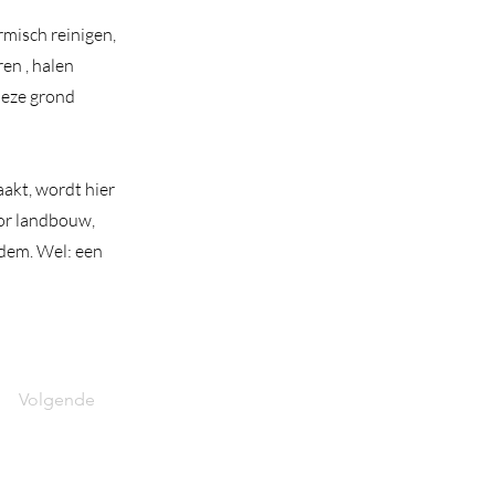
rmisch reinigen,
en , halen
deze grond
aakt, wordt hier
oor landbouw,
odem. Wel: een
Volgende