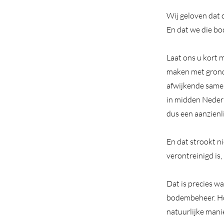
Wij geloven dat 
En dat we die bo
Laat ons u kort 
maken met grond 
afwijkende samen
in midden Nederl
dus een aanzienl
En dat strookt n
verontreinigd is
Dat is precies wa
bodembeheer. Hoe
natuurlijke manie