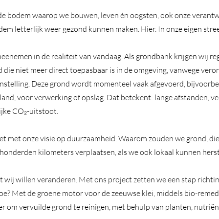
de bodem waarop we bouwen, leven én oogsten, ook onze verantwo
dem letterlijk weer gezond kunnen maken. Hier. In onze eigen stre
meenemen in de realiteit van vandaag. Als grondbank krijgen wij re
die niet meer direct toepasbaar is in de omgeving, vanwege veron
stelling. Deze grond wordt momenteel vaak afgevoerd, bijvoorbee
and, voor verwerking of opslag. Dat betekent: lange afstanden, ve
ijke CO₂-uitstoot.
iet met onze visie op duurzaamheid. Waarom zouden we grond, die
, honderden kilometers verplaatsen, als we ook lokaal kunnen herst
t wij willen veranderen. Met ons project zetten we een stap richtin
? Met de groene motor voor de zeeuwse klei, middels bio-remedi
r om vervuilde grond te reinigen, met behulp van planten, nutriënt