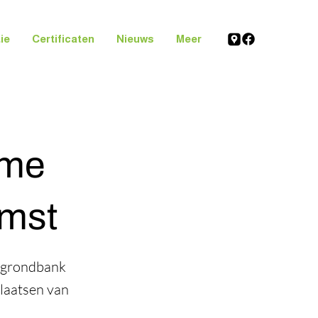
ie
Certificaten
Nieuws
Meer
ame
omst
n grondbank
plaatsen van