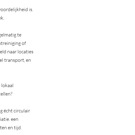
ordelijkheid is.
ek.
gelmatig te
treiniging of
ld naar locaties
el transport, en
 lokaal
ellen?
g écht circulair
atie. een
en en tijd.